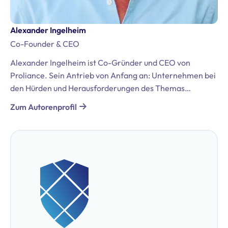
Alexander Ingelheim
Co-Founder & CEO
Alexander Ingelheim ist Co-Gründer und CEO von
Proliance. Sein Antrieb von Anfang an: Unternehmen bei
den Hürden und Herausforderungen des Themas
Datenschutz und der DSGVO zu unterstützen. Er bringt
Zum Autorenprofil
umfassende Erfahrungen aus seiner Tätigkeit in der
internationalen Beratung mit, darunter Positionen bei
Bregal Unternehmerkapital GmbH und McKinsey &
Company. Darüber hinaus ist er zertifizierter
Datenschutzbeauftragter (TÜV & DEKRA).