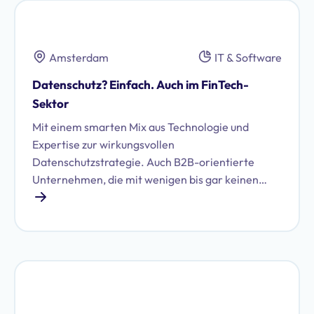
Amsterdam
IT & Software
Datenschutz? Einfach. Auch im FinTech-
Sektor
Mit einem smarten Mix aus Technologie und
Expertise zur wirkungsvollen
Datenschutzstrategie. Auch B2B-orientierte
Unternehmen, die mit wenigen bis gar keinen
personenbezogenen Daten Ihrer Kunden
arbeiten, stehen vor der Herausforderung,
regulatorische Datenschutzanforderungen
effizient umzusetzen. Wie das international
agierende FinTech-Unternehmen MODIFI aus
dem Bereich Trade Finance die Zusammenarbeit
mit Proliance gestaltet, zeigen wir in dieser Case