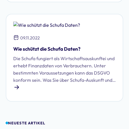
Telekommunikationsüberwachung gehört das
Thema Vorratsdatenspeicherung zu den am
meisten umstrittenen Bereichen des
Datenschutzrechts. Mehrfach wurden
entsprechende gesetzliche Vorschriften durch das
09.11.2022
Bundesverfassungsgericht und den Europäischen
Gerichtshof kassiert.
Wie schützt die Schufa Daten?
Die Schufa fungiert als Wirtschaftsauskunftei und
erhebt Finanzdaten von Verbrauchern. Unter
bestimmten Voraussetzungen kann das DSGVO
konform sein. Was Sie über Schufa-Auskunft und
Datenschutz wissen sollten, erfahren Sie hier.
NEUESTE ARTIKEL