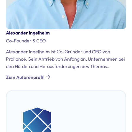
Alexander Ingelheim
Co-Founder & CEO
Alexander Ingelheim ist Co-Gründer und CEO von
Proliance. Sein Antrieb von Anfang an: Unternehmen bei
den Hürden und Herausforderungen des Themas
Datenschutz und der DSGVO zu unterstützen. Er bringt
Zum Autorenprofil
umfassende Erfahrungen aus seiner Tätigkeit in der
internationalen Beratung mit, darunter Positionen bei
Bregal Unternehmerkapital GmbH und McKinsey &
Company. Darüber hinaus ist er zertifizierter
Datenschutzbeauftragter (TÜV & DEKRA).