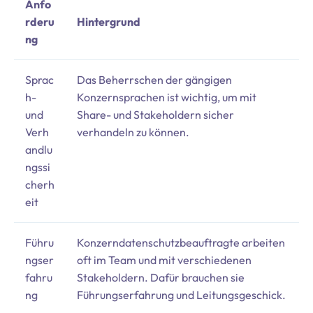
Anfo
rderu
Hintergrund
ng
Sprac
Das Beherrschen der gängigen
h-
Konzernsprachen ist wichtig, um mit
und
Share- und Stakeholdern sicher
Verh
verhandeln zu können.
andlu
ngssi
cherh
eit
Führu
Konzerndatenschutzbeauftragte arbeiten
ngser
oft im Team und mit verschiedenen
fahru
Stakeholdern. Dafür brauchen sie
ng
Führungserfahrung und Leitungsgeschick.