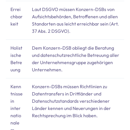
Errei
Laut DSGVO müssen Konzern-DSBs von
chbar
Aufsichtsbehörden, Betroffenen und allen
keit
Standorten aus leicht erreichbar sein (Art.
37 Abs. 2 DSGVO).
Holist
Dem Konzern-DSB obliegt die Beratung
ische
und datenschutzrechtliche Betreuung aller
Betre
der Unternehmensgruppe zugehörigen
uung
Unternehmen.
Kenn
Konzern-DSBs müssen Richtlinien zu
tnisse
Datentransfers in Drittländer und
in
Datenschutzstandards verschiedener
inter
Länder kennen und Neuerungen in der
natio
Rechtsprechung im Blick haben.
nale