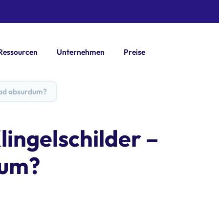
Ressourcen
Unternehmen
Preise
 ad absurdum?
ingelschilder –
dum?