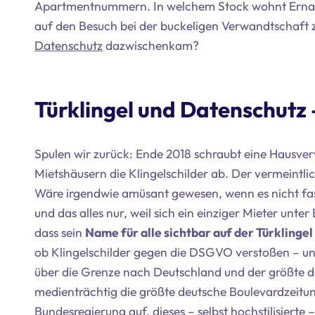
Apartmentnummern. In welchem Stock wohnt Erna jet
auf den Besuch bei der buckeligen Verwandtschaft z
Datenschutz
dazwischenkam?
Türklingel und Datenschutz
Spulen wir zurück: Ende 2018 schraubt eine Hausver
Mietshäusern die Klingelschilder ab. Der vermeintl
Wäre irgendwie amüsant gewesen, wenn es nicht fast 
und das alles nur, weil sich ein einziger Mieter un
dass sein
Name für alle sichtbar auf der Türklinge
ob Klingelschilder gegen die DSGVO verstoßen – un
über die Grenze nach Deutschland und der größte 
medienträchtig die größte deutsche Boulevardzeitung
Bundesregierung auf, dieses – selbst hochstilisierte