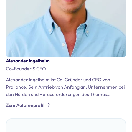
Alexander Ingelheim
Co-Founder & CEO
Alexander Ingelheim ist Co-Gründer und CEO von
Proliance. Sein Antrieb von Anfang an: Unternehmen bei
den Hürden und Herausforderungen des Themas
Datenschutz und der DSGVO zu unterstützen. Er bringt
Zum Autorenprofil
umfassende Erfahrungen aus seiner Tätigkeit in der
internationalen Beratung mit, darunter Positionen bei
Bregal Unternehmerkapital GmbH und McKinsey &
Company. Darüber hinaus ist er zertifizierter