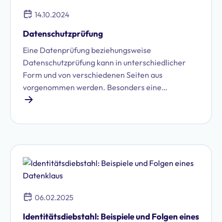
14.10.2024
Datenschutzprüfung
Eine Datenprüfung beziehungsweise
Datenschutzprüfung kann in unterschiedlicher
Form und von verschiedenen Seiten aus
vorgenommen werden. Besonders eine
Datenschutzprüfung von öffentlich-rechtlicher
Seite, die Überwachungsbehörden vornehmen,
kann im Falle eines negativen Ausganges sehr
ernste Konsequenzen für das Unternehmen
haben. Insgesamt ist das Thema auch für die
Reputation eines Unternehmens im
datenschutzrechtlichen Bereich zunehmend auch
für den Wettbewerb mit anderen Unternehmen
06.02.2025
relevant. Eng verknüpft ist das Thema
Datenschutzprüfung auch mit dem
Identitätsdiebstahl: Beispiele und Folgen eines