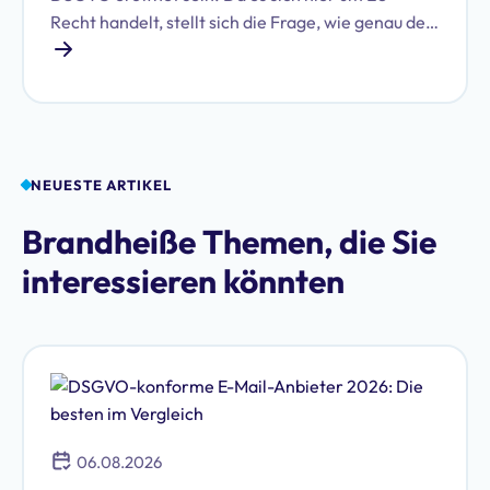
Recht handelt, stellt sich die Frage, wie genau der
räumliche Anwendungsbereich definiert ist und
wann er eröffnet ist. Wie steht es zum Beispiel um
Firmen, die ihren Hauptsitz in den USA haben,
aber ihre Server in Europa? Was ist mit Firmen,
die Daten von EU-Bürgern verarbeiten, aber
keine Filiale in der EU haben?
NEUESTE ARTIKEL
Brandheiße Themen, die Sie
interessieren könnten
06.08.2026