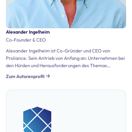
Alexander Ingelheim
Co-Founder & CEO
Alexander Ingelheim ist Co-Gründer und CEO von
Proliance. Sein Antrieb von Anfang an: Unternehmen bei
den Hürden und Herausforderungen des Themas
Datenschutz und der DSGVO zu unterstützen. Er bringt
Zum Autorenprofil
umfassende Erfahrungen aus seiner Tätigkeit in der
internationalen Beratung mit, darunter Positionen bei
Bregal Unternehmerkapital GmbH und McKinsey &
Company. Darüber hinaus ist er zertifizierter
Datenschutzbeauftragter (TÜV & DEKRA).