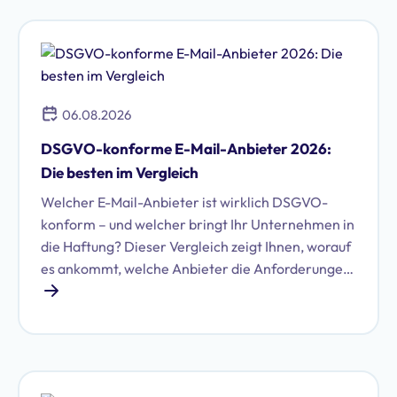
Datenschutz sind eng mit der Unternehmens-IT
verknüpft, weswegen hier auch von
Informationssicherheit gesprochen wird. Ein
Datensicherheitskonzept ist dabei je nach
Unternehmen individuell zu etablieren. Wir
erklären, worauf Sie achten müssen.
06.08.2026
DSGVO-konforme E-Mail-Anbieter 2026:
Die besten im Vergleich
Welcher E-Mail-Anbieter ist wirklich DSGVO-
konform – und welcher bringt Ihr Unternehmen in
die Haftung? Dieser Vergleich zeigt Ihnen, worauf
es ankommt, welche Anbieter die Anforderungen
erfüllen und wie Sie die richtige Wahl für Ihr
Unternehmen treffen.