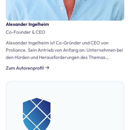
Alexander Ingelheim
Co-Founder & CEO
Alexander Ingelheim ist Co-Gründer und CEO von
Proliance. Sein Antrieb von Anfang an: Unternehmen bei
den Hürden und Herausforderungen des Themas
Datenschutz und der DSGVO zu unterstützen. Er bringt
Zum Autorenprofil
umfassende Erfahrungen aus seiner Tätigkeit in der
internationalen Beratung mit, darunter Positionen bei
Bregal Unternehmerkapital GmbH und McKinsey &
Company. Darüber hinaus ist er zertifizierter
Datenschutzbeauftragter (TÜV & DEKRA).