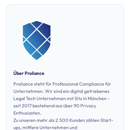
developing and testing emergency processes for both
SMEs and large corporate structures. Additionally, he
advises managing directors and board members on
decision-making related to cyber resilience and the
optimization of IT organizations.
Über Proliance
Proliance steht für Professional Compliance für
Unternehmen. Wir sind ein digital getriebenes
Legal Tech Unternehmen mit Sitz in München -
seit 2017 bestehend aus über 90 Privacy
Enthusiasten.
Zu unseren mehr als 2.500 Kunden zählen Start-
ups, mittlere Unternehmen und