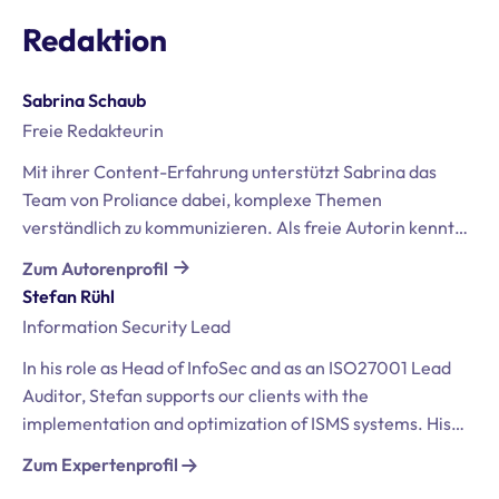
Redaktion
Sabrina Schaub
Freie Redakteurin
Mit ihrer Content-Erfahrung unterstützt Sabrina das
Team von Proliance dabei, komplexe Themen
verständlich zu kommunizieren. Als freie Autorin kennt
sie die Datenschutzbedürfnisse unterschiedlicher
Zum Autorenprofil
Branchen und übersetzt selbst anspruchsvolle
Stefan Rühl
Informationen in zielgruppengerechte Inhalte.
Information Security Lead
In his role as Head of InfoSec and as an ISO27001 Lead
Auditor, Stefan supports our clients with the
implementation and optimization of ISMS systems. His
specialized area includes establishing BCM environments,
Zum Expertenprofil
emergency and crisis management teams, and