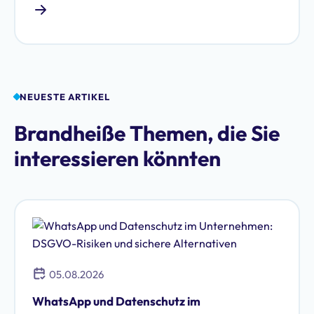
man von Vorratsdatenspeicherung oder auch
Mindestdatenspeicherung. Als Vorstufe der
Telekommunikationsüberwachung gehört das
Thema Vorratsdatenspeicherung zu den am
meisten umstrittenen Bereichen des
Datenschutzrechts. Mehrfach wurden
NEUESTE ARTIKEL
entsprechende gesetzliche Vorschriften durch das
Brandheiße Themen, die Sie
Bundesverfassungsgericht und den Europäischen
Gerichtshof kassiert.
interessieren könnten
05.08.2026
WhatsApp und Datenschutz im