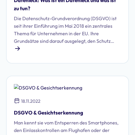
Datenleck: Was ist ein Datenleck und was ist
zu tun?
Die Datenschutz-Grundverordnung (DSGVO) ist
seit ihrer Einführung im Mai 2018 ein zentrales
Thema für Unternehmen in der EU. Ihre
Grundsätze sind darauf ausgelegt, den Schutz
personenbezogener Daten zu gewährleisten und
das Vertrauen zwischen Unternehmen und ihren
Kunden zu stärken. Für mittelständische
Unternehmen ist es entscheidend, diese
Grundsätze zu verstehen und umzusetzen, um ein
Datenleck sowie rechtliche Risiken zu minimieren
und sich einen Wettbewerbsvorteil zu sichern.
18.11.2022
DSGVO & Gesichtserkennung
Man kennt sie vom Entsperren des Smartphones,
den Einlasskontrollen am Flughafen oder der