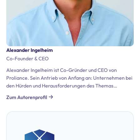
Alexander Ingelheim
Co-Founder & CEO
Alexander Ingelheim ist Co-Gründer und CEO von
Proliance. Sein Antrieb von Anfang an: Unternehmen bei
den Hürden und Herausforderungen des Themas
Datenschutz und der DSGVO zu unterstützen. Er bringt
Zum Autorenprofil
umfassende Erfahrungen aus seiner Tätigkeit in der
internationalen Beratung mit, darunter Positionen bei
Bregal Unternehmerkapital GmbH und McKinsey &
Company. Darüber hinaus ist er zertifizierter
Datenschutzbeauftragter (TÜV & DEKRA).