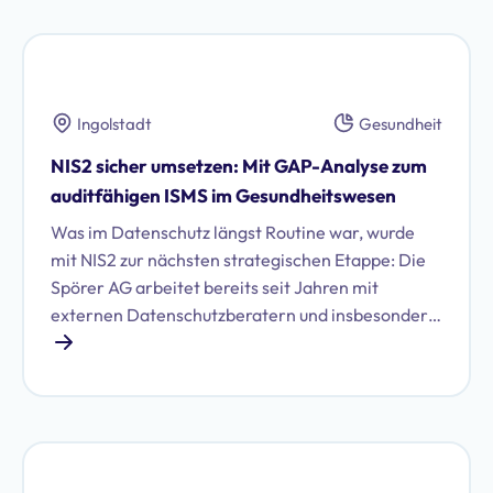
effizient umzusetzen. Wie das international
agierende FinTech-Unternehmen MODIFI aus
dem Bereich Trade Finance die Zusammenarbeit
mit Proliance gestaltet, zeigen wir in dieser Case
Ingolstadt
Gesundheit
Study.
NIS2 sicher umsetzen: Mit GAP-Analyse zum
auditfähigen ISMS im Gesundheitswesen
Was im Datenschutz längst Routine war, wurde
mit NIS2 zur nächsten strategischen Etappe: Die
Spörer AG arbeitet bereits seit Jahren mit
externen Datenschutzberatern und insbesondere
der Datenschutzsoftware von Proliance
zusammen. Mit Blick auf NIS2 standen plötzlich
neue Kernfragen im Raum: Sind wir betroffen –
und wie setzen wir die Anforderungen
pragmatisch um, ohne den Betrieb zu
überfrachten? Die Antwort: kein Aktionismus,