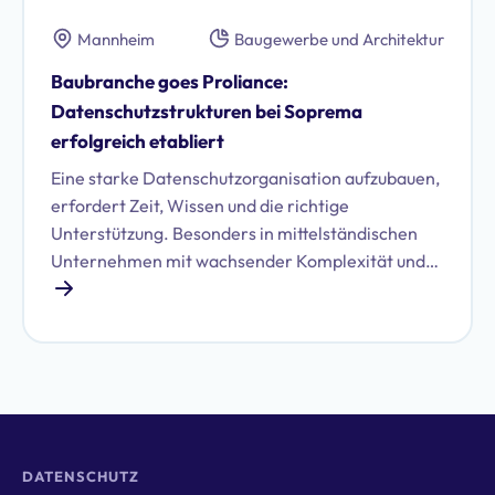
sondern ein strukturierter, priorisierter Weg. Der
Mannheim
Baugewerbe und Architektur
Startpunkt war eine GAP-Analyse mit Proliance –
mit dem Ziel, ein auditfähiges ISMS aufzubauen,
Baubranche goes Proliance:
das Teams entlastet und Entscheider
Datenschutzstrukturen bei Soprema
handlungsfähig macht.
erfolgreich etabliert
Eine starke Datenschutzorganisation aufzubauen,
erfordert Zeit, Wissen und die richtige
Unterstützung. Besonders in mittelständischen
Unternehmen mit wachsender Komplexität und
Verbundstrukturen steigen die Anforderungen an
Compliance und Informationssicherheit stetig.
Wie Soprema, ein Unternehmen aus der
Industriebranche, diese Herausforderung mithilfe
von Proliance und durch persönliche Beratung
seine Datenschutzprozesse erfolgreich etabliert
hat, zeigen wir in dieser Case Study.
DATENSCHUTZ