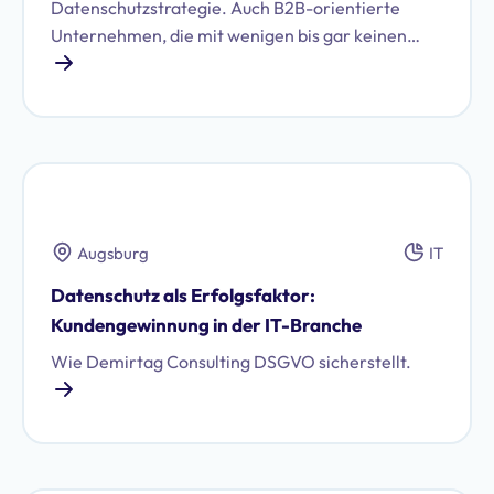
Datenschutzstrategie. Auch B2B-orientierte
Unternehmen, die mit wenigen bis gar keinen
personenbezogenen Daten Ihrer Kunden
arbeiten, stehen vor der Herausforderung,
regulatorische Datenschutzanforderungen
effizient umzusetzen. Wie das international
agierende FinTech-Unternehmen MODIFI aus
dem Bereich Trade Finance die Zusammenarbeit
mit Proliance gestaltet, zeigen wir in dieser Case
Augsburg
IT
Study.
Datenschutz als Erfolgsfaktor:
Kundengewinnung in der IT-Branche
Wie Demirtag Consulting DSGVO sicherstellt.