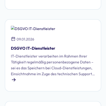
Zertifizierungen. Die EuroPriSe Cert GmbH
vergibt seit Dezember 2023 als erste
akkreditierte Stelle in Deutschland offizielle
DSGVO-Zertifikate. Unternehmen können ihre
Datenschutz-Konformität damit erstmals EU-
weit transparent und rechtssicher nachweisen.
09.01.2026
DSGVO IT-Dienstleister
IT-Dienstleister verarbeiten im Rahmen Ihrer
Tätigkeit regelmäßig personenbezogene Daten –
sei es das Speichern bei Cloud-Dienstleistungen,
Einsichtnahme im Zuge des technischen Supports
oder das Auslesen und Auswerten von Daten
durch spezialisierte Software. Durch den Zugriff
auf personenbezogene Daten, den IT-
Dienstleister so erhalten, spielt der Datenschutz
und die Umsetzung der DSGVO für IT-