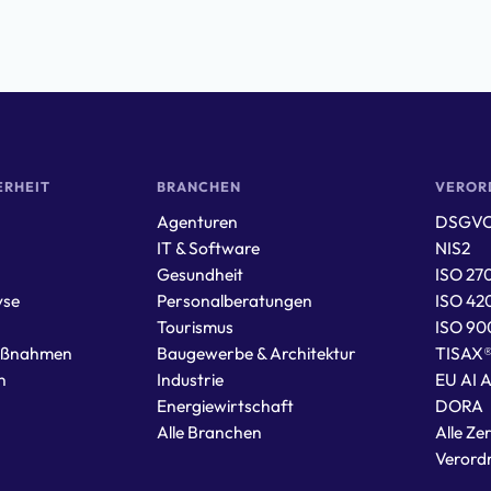
ERHEIT
BRANCHEN
VEROR
Agenturen
DSGV
IT & Software
NIS2
Gesundheit
ISO 27
yse
Personalberatungen
ISO 42
Tourismus
ISO 90
aßnahmen
Baugewerbe & Architektur
TISAX
n
Industrie
EU AI 
Energiewirtschaft
DORA
Alle Branchen
Alle Zer
Verord