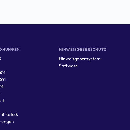
DNUNGEN
HINWEISGEBERSCHUTZ
O
Hinweisgebersystem-
Software
001
001
01
®
Act
tifikate &
nungen