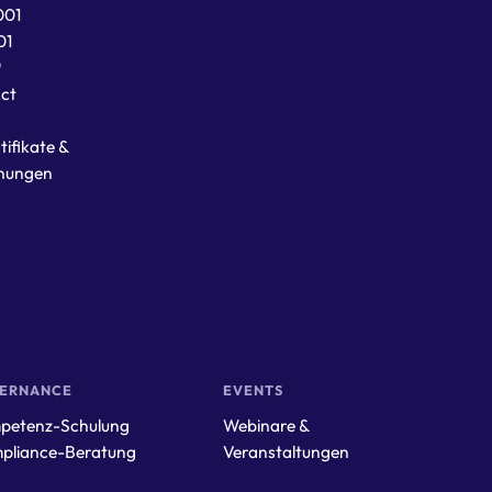
001
01
®
Act
tifikate &
nungen
VERNANCE
EVENTS
petenz-Schulung
Webinare &
pliance-Beratung
Veranstaltungen