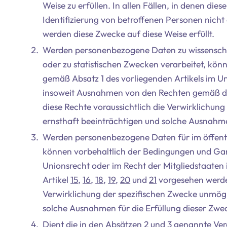
Weise zu erfüllen. In allen Fällen, in denen die
Identifizierung von betroffenen Personen nicht 
werden diese Zwecke auf diese Weise erfüllt.
Werden personenbezogene Daten zu wissenscha
oder zu statistischen Zwecken verarbeitet, kö
gemäß Absatz 1 des vorliegenden Artikels im Un
insoweit Ausnahmen von den Rechten gemäß de
diese Rechte voraussichtlich die Verwirklichu
ernsthaft beeinträchtigen und solche Ausnahme
Werden personenbezogene Daten für im öffentli
können vorbehaltlich der Bedingungen und Gar
Unionsrecht oder im Recht der Mitgliedstaate
Artikel
15
,
16
,
18
,
19
,
20
und
21
vorgesehen werden
Verwirklichung der spezifischen Zwecke unmög
solche Ausnahmen für die Erfüllung dieser Zwe
Dient die in den Absätzen 2 und 3 genannte Ver