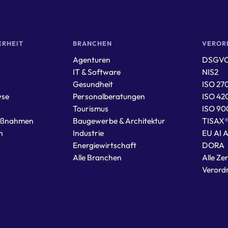
ERHEIT
BRANCHEN
VEROR
Agenturen
DSGV
IT & Software
NIS2
Gesundheit
ISO 27
yse
Personalberatungen
ISO 42
Tourismus
ISO 90
aßnahmen
Baugewerbe & Architektur
TISAX
n
Industrie
EU AI 
Energiewirtschaft
DORA
Alle Branchen
Alle Zer
Verord