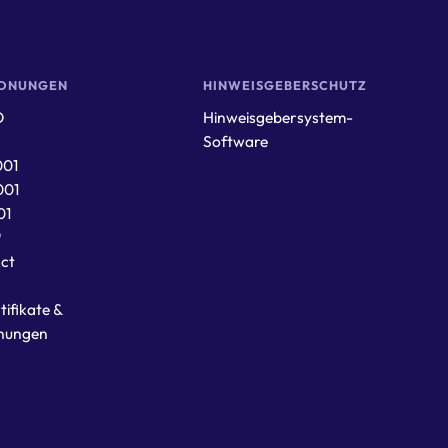
DNUNGEN
HINWEISGEBERSCHUTZ
O
Hinweisgebersystem-
Software
001
001
01
®
Act
tifikate &
nungen