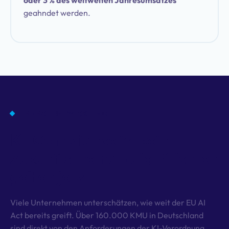
oder 3 % des weltweiten Jahresumsatzes
geahndet werden.
EU AI-ACT ENTWICKLUNG
KI-Compliance ist kein
Zukunftsthema - die Pflichten
gelten jetzt
Viele Unternehmen unterschätzen, wie weit der EU AI
Act bereits greift. Über 160.000 KMU in Deutschland
sind direkt von den Anforderungen der KI-Verordnung