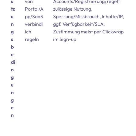
u
von
Accounts/Registrierung; regelt
tz
Portal/A
zulässige Nutzung,
u
pp/SaaS
Sperrung/Missbrauch, Inhalte/IP,
n
verbindl
ggf. Verfügbarkeit/SLA;
g
ich
Zustimmung meist per Clickwrap
s
regeln
im Sign-up
b
e
di
n
g
u
n
g
e
n