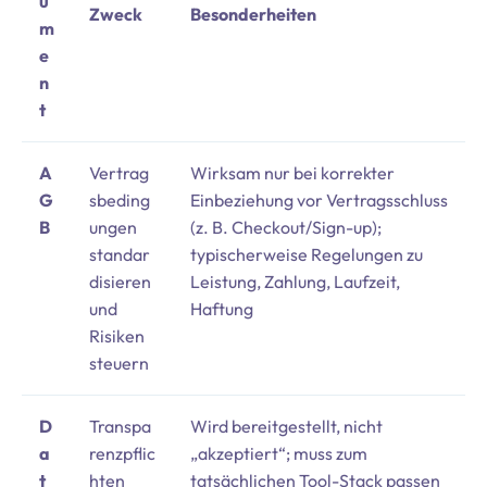
u
Zweck
Besonderheiten
m
e
n
t
A
Vertrag
Wirksam nur bei korrekter
G
sbeding
Einbeziehung vor Vertragsschluss
B
ungen
(z. B. Checkout/Sign-up);
standar
typischerweise Regelungen zu
disieren
Leistung, Zahlung, Laufzeit,
und
Haftung
Risiken
steuern
D
Transpa
Wird bereitgestellt, nicht
a
renzpflic
„akzeptiert“; muss zum
t
hten
tatsächlichen Tool-Stack passen