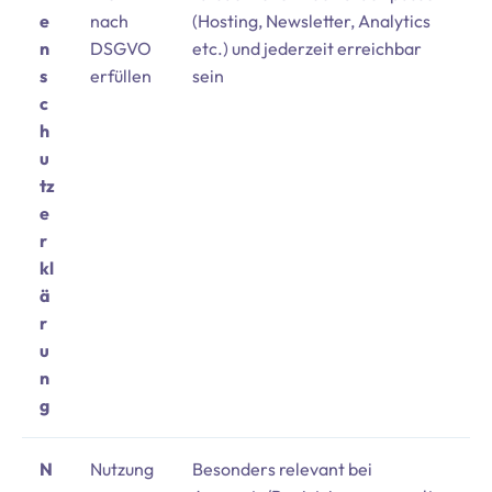
e
nach
(Hosting, Newsletter, Analytics
n
DSGVO
etc.) und jederzeit erreichbar
s
erfüllen
sein
c
h
u
tz
e
r
kl
ä
r
u
n
g
N
Nutzung
Besonders relevant bei