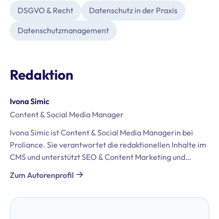
DSGVO & Recht
Datenschutz in der Praxis
Datenschutz­management
Redaktion
Ivona Simic
Content & Social Media Manager
Ivona Simic ist Content & Social Media Managerin bei
Proliance. Sie verantwortet die redaktionellen Inhalte im
CMS und unterstützt SEO & Content Marketing und
steigert die Sichtbarkeit. Ihre operativen Stärken liegen
Zum Autorenprofil
in der Organisation und Umsetzung von Online- und
Offline-Events, der Steuerung von Kooperationen sowie
der Entwicklung und Optimierung von Content für
verschiedene digitale Kanäle. Mit einem hands-on