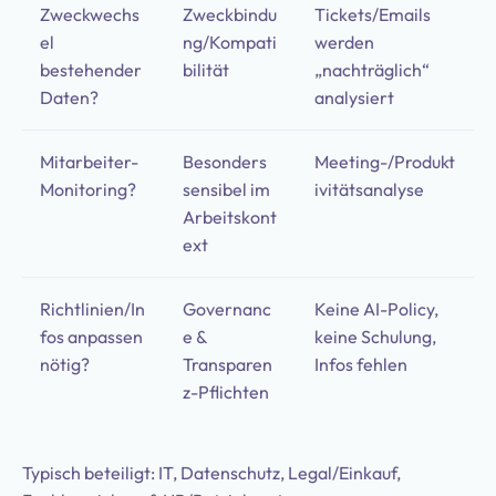
Zweckwechs
Zweckbindu
Tickets/Emails
el
ng/Kompati
werden
bestehender
bilität
„nachträglich“
Daten?
analysiert
Mitarbeiter-
Besonders
Meeting-/Produkt
Monitoring?
sensibel im
ivitätsanalyse
Arbeitskont
ext
Richtlinien/In
Governanc
Keine AI-Policy,
fos anpassen
e &
keine Schulung,
nötig?
Transparen
Infos fehlen
z-Pflichten
Typisch beteiligt: IT, Datenschutz, Legal/Einkauf,