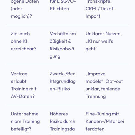
ogene Daten
für DSGVO-
Transkripte,
(oder
Pflichten
CRM-/Ticket-
möglich)?
Import
Ziel auch
Verhältnism
Unklarer Nutzen,
ohne KI
äßigkeit &
„KI nur weil’s
erreichbar?
Risikoabwä
geht“
gung
Vertrag
Zweck-/Rec
„Improve
erlaubt
htsgrundlag
models“, Opt-out
Training mit
en-Risiko
unklar, fehlende
AV-Daten?
Trennung
Unternehme
Höheres
Fine-Tuning mit
n am Training
Risiko durch
Kunden-/Mitarbei
beteiligt?
Trainingsda
terdaten