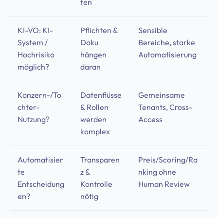
ten
KI-VO: KI-
Pflichten &
Sensible
System /
Doku
Bereiche, starke
Hochrisiko
hängen
Automatisierung
möglich?
daran
Konzern-/To
Datenflüsse
Gemeinsame
chter-
& Rollen
Tenants, Cross-
Nutzung?
werden
Access
komplex
Automatisier
Transparen
Preis/Scoring/Ra
te
z &
nking ohne
Entscheidung
Kontrolle
Human Review
en?
nötig