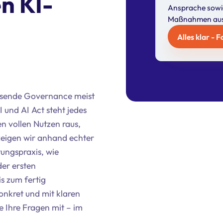
n KI-
Ansprache sowi
Maßnahmen aus.
Alles klar - 
assende Governance meist
 und AI Act steht jedes
n vollen Nutzen raus,
 zeigen wir anhand echter
tungspraxis, wie
er ersten
s zum fertig
nkret und mit klaren
e Ihre Fragen mit – im